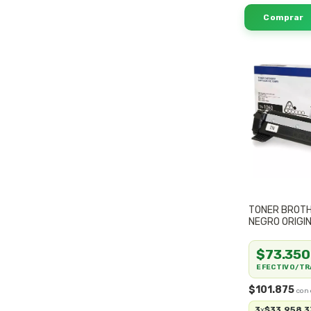
TONER BROTH
NEGRO ORIGI
$73.350
EFECTIVO/TR
$101.875
3
$33.958,3
x