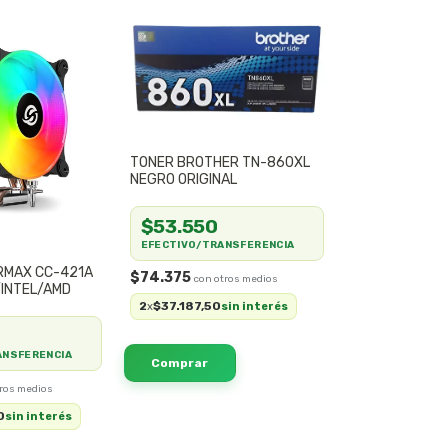
TONER BROTHER TN-860XL
NEGRO ORIGINAL
$53.550
EFECTIVO/TRANSFERENCIA
RMAX CC-421A
$74.375
INTEL/AMD
2
$37.187,50
x
sin interés
ANSFERENCIA
0
sin interés