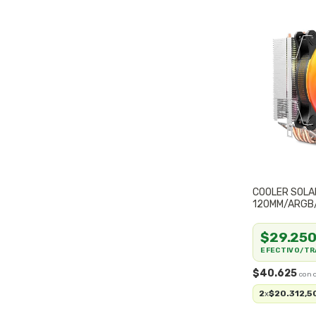
COOLER SOL
120MM/ARGB
$29.25
EFECTIVO/TR
$40.625
2
$20.312,5
x