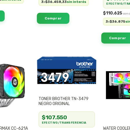
3
$36.458,33
x
sin interés
EFECTIVO/TR
$110.625
3
$36.875
x
si
TONER BROTHER TN-3479
NEGRO ORIGINAL
$107.550
EFECTIVO/TRANSFERENCIA
RMAX CC-621A
WATER COOLE