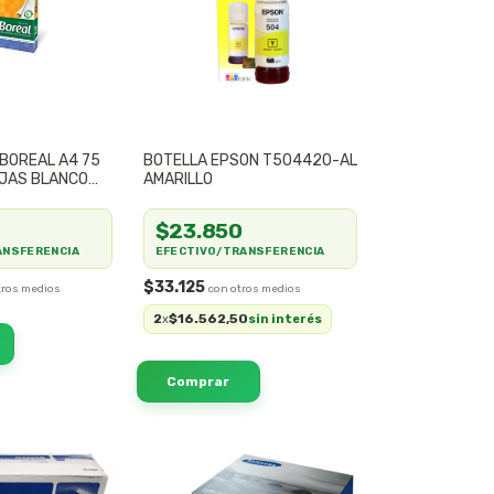
BOREAL A4 75
BOTELLA EPSON T504420-AL
OJAS BLANCO
AMARILLO
$23.850
ANSFERENCIA
EFECTIVO/TRANSFERENCIA
$33.125
2
$16.562,50
x
sin interés