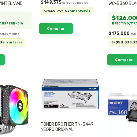
$149.375
/INTEL/AMD
WC-B360 BLA
360MM/ARGB
3
$49.791,67
x
sin interés
0
$126.00
ANSFERENCIA
EFECTIVO/TR
$175.000
3
3
$58.333,3
sin interés
x
TONER BROTHER TN-3449
NEGRO ORIGINAL