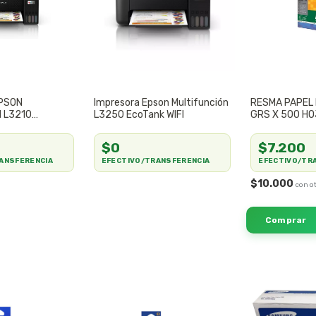
PSON
Impresora Epson Multifunción
RESMA PAPEL 
N L3210
L3250 EcoTank WIFI
GRS X 500 H
ALCALINO
$0
$7.200
ANSFERENCIA
EFECTIVO/TRANSFERENCIA
EFECTIVO/TR
$10.000