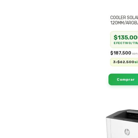
COOLER SOLA
120MM/ARGB
$135.00
EFECTIVO/TR
$187.500
3
$62.500
x
s
SIN STOCK