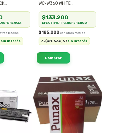
CK
WC-W360 WHITE
/
360MM/ARGB/
0
$133.200
ANSFERENCIA
EFECTIVO/TRANSFERENCIA
$185.000
3
3
$61.666,67
sin interés
x
sin interés
SIN STOCK