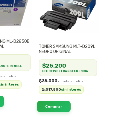
NG ML-D2850B
AL
TONER SAMSUNG MLT-D209L
NEGRO ORIGINAL
$25.200
ANSFERENCIA
EFECTIVO/TRANSFERENCIA
$35.000
sin interés
2
$17.500
x
sin interés