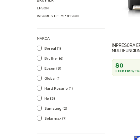
BROTHER
EPSON
INSUMOS DE IMPRESION
MARCA
IMPRESORA E
Boreal (1)
MULTIFUNCIO
SIST.CONT
Brother (6)
$0
Epson (8)
EFECTIVO/TR
Global (1)
Hard Rosario (1)
Hp (3)
Samsung (2)
Solarmax (7)