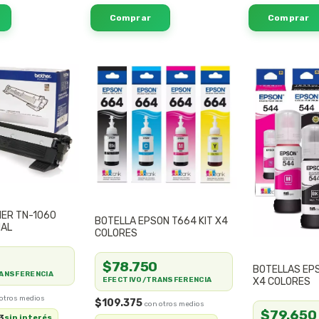
ER TN-1060
BOTELLA EPSON T664 KIT X4
NAL
COLORES
$78.750
BOTELLAS EPS
ANSFERENCIA
EFECTIVO/TRANSFERENCIA
X4 COLORES
$109.375
$79.650
3
sin interés