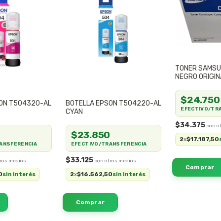
TONER SAMSU
NEGRO ORIGIN
$24.750
ON T504320-AL
BOTELLA EPSON T504220-AL
EFECTIVO/TR
CYAN
$34.375
0
$23.850
2
$17.187,50
x
ANSFERENCIA
EFECTIVO/TRANSFERENCIA
$33.125
0
2
$16.562,50
sin interés
x
sin interés