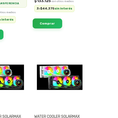
$133.125
ANSFERENCIA
3
$44.375
x
sin interés
n interés
R SOLARMAX
WATER COOLER SOLARMAX