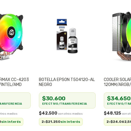
ARMAX CC-4203
BOTELLA EPSON T504120-AL
COOLER SOLA
/INTEL/AMD
NEGRO
120MM/ARGB/
0
$30.600
$34.650
ANSFERENCIA
EFECTIVO/TRANSFERENCIA
EFECTIVO/TR
$42.500
$48.125
0
2
$21.250
2
$24.062,5
sin interés
x
sin interés
x