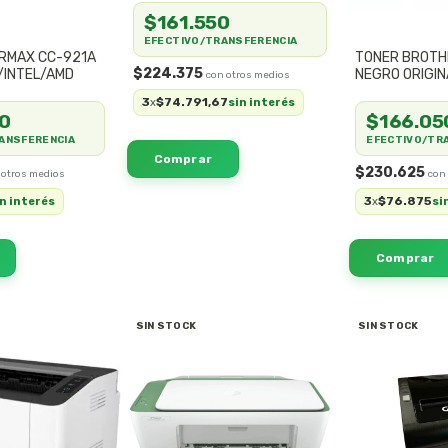
$161.550
EFECTIVO/TRANSFERENCIA
RMAX CC-921A
TONER BROTH
$224.375
/INTEL/AMD
NEGRO ORIGIN
3
$74.791,67
x
sin interés
0
$166.05
ANSFERENCIA
EFECTIVO/TR
$230.625
3
$76.875
in interés
x
si
SIN STOCK
SIN STOCK