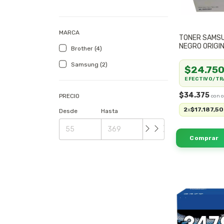
MARCA
TONER SAMS
NEGRO ORIGI
Brother (4)
Samsung (2)
$24.75
EFECTIVO/TR
$34.375
PRECIO
2
$17.187,50
x
Desde
Hasta