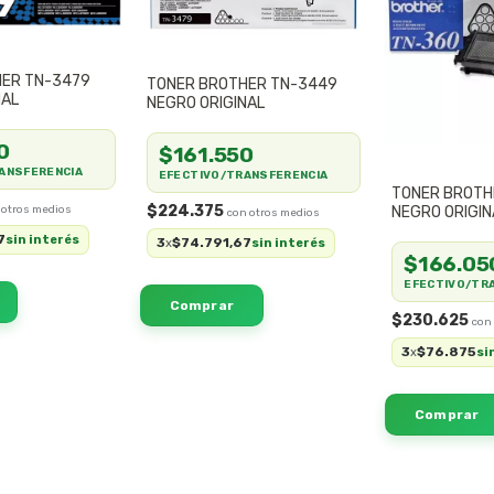
HER TN-3479
TONER BROTHER TN-3449
NAL
NEGRO ORIGINAL
0
$161.550
ANSFERENCIA
EFECTIVO/TRANSFERENCIA
TONER BROTH
$224.375
NEGRO ORIGIN
7
sin interés
3
$74.791,67
x
sin interés
$166.05
EFECTIVO/TR
$230.625
3
$76.875
x
si