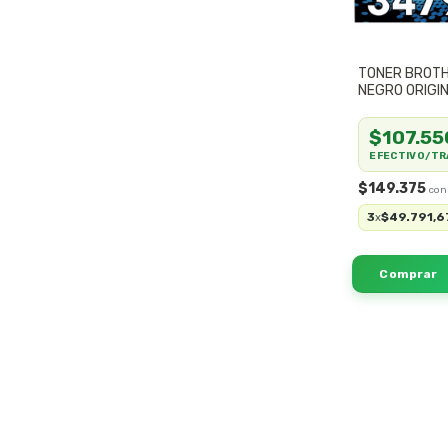
TONER BROT
NEGRO ORIGI
$107.55
EFECTIVO/TR
$149.375
3
$49.791,6
x