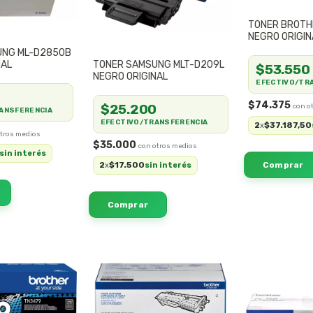
TONER BROTH
NEGRO ORIGIN
UNG ML-D2850B
NAL
TONER SAMSUNG MLT-D209L
$53.550
NEGRO ORIGINAL
EFECTIVO/TR
0
$74.375
$25.200
ANSFERENCIA
EFECTIVO/TRANSFERENCIA
2
$37.187,50
x
$35.000
sin interés
2
$17.500
x
sin interés