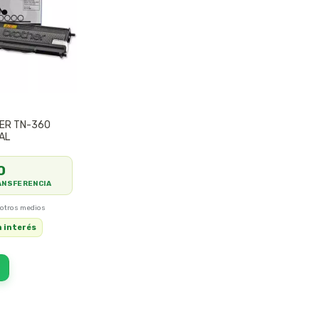
ER TN-360
AL
0
ANSFERENCIA
n interés