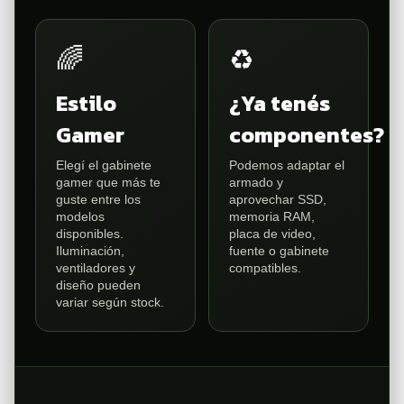
🌈
♻️
Estilo
¿Ya tenés
Gamer
componentes?
Elegí el gabinete
Podemos adaptar el
gamer que más te
armado y
guste entre los
aprovechar SSD,
modelos
memoria RAM,
disponibles.
placa de video,
Iluminación,
fuente o gabinete
ventiladores y
compatibles.
diseño pueden
variar según stock.