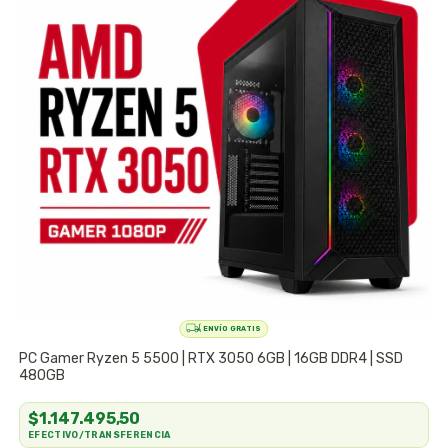
PC Gamer Ryzen 5 5500 | RTX 3050 6GB | 16GB DDR4 | SSD
P
480GB
9
$1.147.495,50
EFECTIVO/TRANSFERENCIA