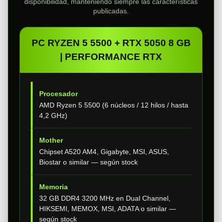
disponibilidad, manteniendo siempre las características
publicadas.
PC RYZEN 5 5500 + RTX 5050 8 GB
| PERFORMANCE RTX
Procesador
AMD Ryzen 5 5500 (6 núcleos / 12 hilos / hasta
4,2 GHz)
Mother
Chipset A520 AM4, Gigabyte, MSI, ASUS,
Biostar o similar — según stock
Memoria
32 GB DDR4 3200 MHz en Dual Channel,
HIKSEMI, MEMOX, MSI, ADATA o similar —
según stock