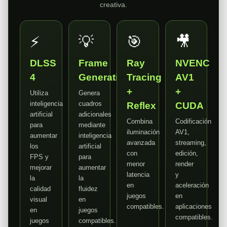
creativa.
⚡
💡
🎯
🎥
DLSS
Frame
Ray
NVENC
4
Generation
Tracing
AV1
+
+
Utiliza
Genera
inteligencia
cuadros
Reflex
CUDA
artificial
adicionales
Combina
Codificación
para
mediante
iluminación
AV1,
aumentar
inteligencia
avanzada
streaming,
los
artificial
con
edición,
FPS y
para
menor
render
mejorar
aumentar
latencia
y
la
la
en
aceleración
calidad
fluidez
juegos
en
visual
en
compatibles.
aplicaciones
en
juegos
compatibles.
juegos
compatibles.