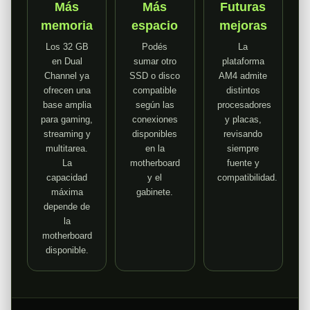
Más
Más
Futuras
memoria
espacio
mejoras
Los 32 GB
Podés
La
en Dual
sumar otro
plataforma
Channel ya
SSD o disco
AM4 admite
ofrecen una
compatible
distintos
base amplia
según las
procesadores
para gaming,
conexiones
y placas,
streaming y
disponibles
revisando
multitarea.
en la
siempre
La
motherboard
fuente y
capacidad
y el
compatibilidad.
máxima
gabinete.
depende de
la
motherboard
disponible.