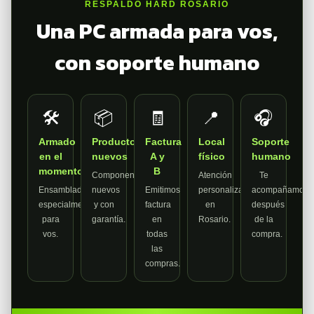
RESPALDO HARD ROSARIO
Una PC armada para vos,
con soporte humano
🛠️
📦
🧾
📍
🎧
Armado
Productos
Factura
Local
Soporte
en el
nuevos
A y
físico
humano
momento
B
Componentes
Atención
Te
Ensamblada
nuevos
Emitimos
personalizada
acompañamos
especialmente
y con
factura
en
después
para
garantía.
en
Rosario.
de la
vos.
todas
compra.
las
compras.