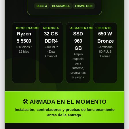
DLSS 4
BLACKWELL
FRAME GEN
PROCESADOR
MEMORIA
ALMACENAMIENTO
FUENTE
Ryzen
32 GB
SSD
650 W
5 5500
DDR4
960
Bronze
6 núcleos /
3200 MHz
Certificada
GB
12 hilos
· Dual
80 PLUS
Amplio
Channel
Bronze
espacio
para
sistema,
programas
y juegos
🛠️ ARMADA EN EL MOMENTO
Instalación, controladores y pruebas de funcionamiento
antes de la entrega.