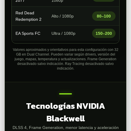
2077
1080p
Red Dead
Alto / 1080p
80–100
Redemption 2
EA Sports FC
Ultra / 1080p
150–200
Valores aproximados y orientativos para esta configuración con 32
GB en Dual Channel. Pueden variar según drivers, versión del
juego, mapas, temperatura y actualizaciones. Frame Generation
desactivado salvo indicación. Ray Tracing desactivado salvo
indicación.
Tecnologías NVIDIA
Blackwell
DLSS 4, Frame Generation, menor latencia y aceleración