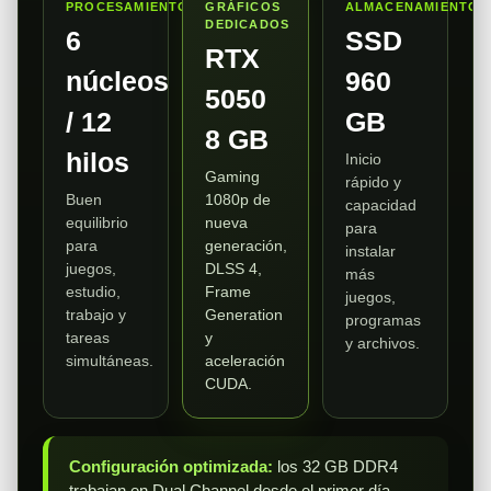
PROCESAMIENTO
GRÁFICOS
ALMACENAMIENTO
DEDICADOS
6
SSD
RTX
núcleos
960
5050
/ 12
GB
8 GB
hilos
Inicio
Gaming
rápido y
Buen
1080p de
capacidad
equilibrio
nueva
para
para
generación,
instalar
juegos,
DLSS 4,
más
estudio,
Frame
juegos,
trabajo y
Generation
programas
tareas
y
y archivos.
simultáneas.
aceleración
CUDA.
Configuración optimizada:
los 32 GB DDR4
trabajan en Dual Channel desde el primer día,