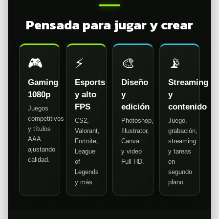
Pensada para jugar y crear
🎮
⚡
🎨
📡
Gaming
Esports
Diseño
Streaming
1080p
y alto
y
y
FPS
edición
contenido
Juegos
competitivos
CS2,
Photoshop,
Juego,
y títulos
Valorant,
Illustrator,
grabación,
AAA
Fortnite,
Canva
streaming
ajustando
League
y video
y tareas
calidad.
of
Full HD.
en
Legends
segundo
y más.
plano.