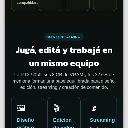
compatibles.
MÁS QUE GAMING
Jugá, editá y trabajá en
un mismo equipo
La RTX 5050, sus 8 GB de VRAM y los 32 GB de
memoria forman una base equilibrada para diseño,
edición, streaming y creación de contenido.
🖼️
🎬
📡
Diseño
Edición
Streaming
gráfico
de video