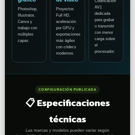
Codificación
AV1
Photoshop,
Proyectos
dedicada
Illustrator,
Full HD,
para grabar
Canva y
aceleración
o transmitir
trabajo con
por GPU y
con menor
múltiples
exportaciones
carga sobre
capas.
más ágiles
el
con códecs
procesador.
modernos.
CONFIGURACIÓN PUBLICADA
📋 Especificaciones
técnicas
Las marcas y modelos pueden variar según