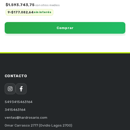
$1.593.743,75
$
9
$177.082,64
x
sin interés
5493415463164
3415463164
ventas@hardrosario.com
Omar Carrasco 2777 (Ovidio Lagos 2700)