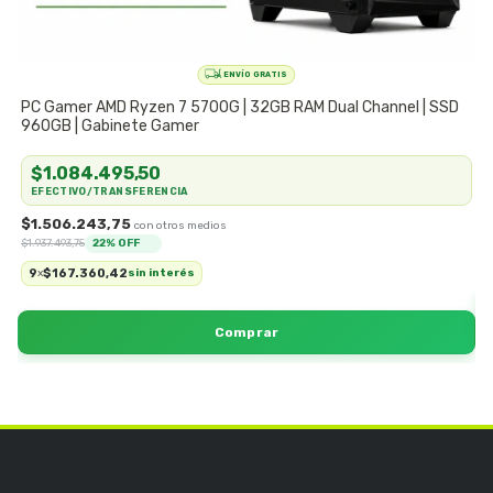
PC Gamer AMD Ryzen 7 5700G | 32GB RAM Dual Channel | SSD
P
960GB | Gabinete Gamer
C
$1.084.495,50
EFECTIVO/TRANSFERENCIA
$1.506.243,75
$
$1.937.493,75
22
% OFF
9
$167.360,42
x
sin interés