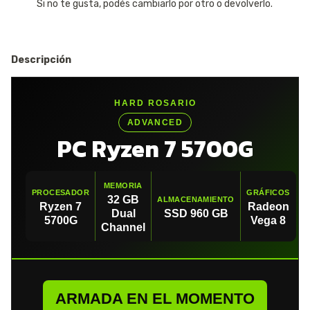
Si no te gusta, podés cambiarlo por otro o devolverlo.
Descripción
HARD ROSARIO
ADVANCED
PC Ryzen 7 5700G
MEMORIA
PROCESADOR
GRÁFICOS
32 GB
ALMACENAMIENTO
Ryzen 7
Radeon
Dual
SSD 960 GB
5700G
Vega 8
Channel
ARMADA EN EL MOMENTO