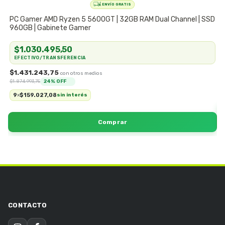
PC Gamer AMD Ryzen 5 5600GT | 32GB RAM Dual Channel | SSD
P
960GB | Gabinete Gamer
G
$1.030.495,50
EFECTIVO/TRANSFERENCIA
$1.431.243,75
$
$1.874.993,75
24
% OFF
9
$159.027,08
x
sin interés