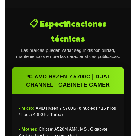
📋 Especificaciones
técnicas
Las marcas pueden variar según disponibilidad,
manteniendo siempre las características publicadas.
PC AMD RYZEN 7 5700G | DUAL
CHANNEL | GABINETE GAMER
▪ Micro:
AMD Ryzen 7 5700G (8 núcleos / 16 hilos
/ hasta 4.6 GHz Turbo)
▪ Mother:
Chipset A520M AM4, MSI, Gigabyte,
ASUS o Biostar — según stock