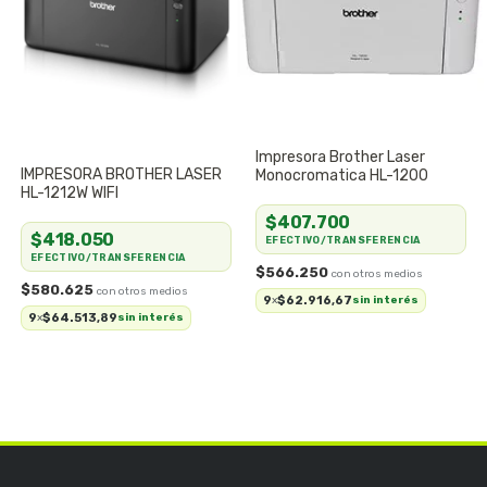
Impresora Brother Laser
IMPRESORA BROTHER LASER
Monocromatica HL-1200
HL-1212W WIFI
$407.700
$418.050
EFECTIVO/TRANSFERENCIA
EFECTIVO/TRANSFERENCIA
$566.250
$580.625
9
$62.916,67
x
sin interés
9
$64.513,89
x
sin interés