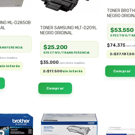
TONER BROTH
NEGRO ORIGIN
UNG ML-D2850B
NAL
TONER SAMSUNG MLT-D209L
$53.550
NEGRO ORIGINAL
EFECTIVO/TR
0
$74.375
$25.200
ANSFERENCIA
EFECTIVO/TRANSFERENCIA
2
$37.187,50
x
$35.000
sin interés
2
$17.500
x
sin interés