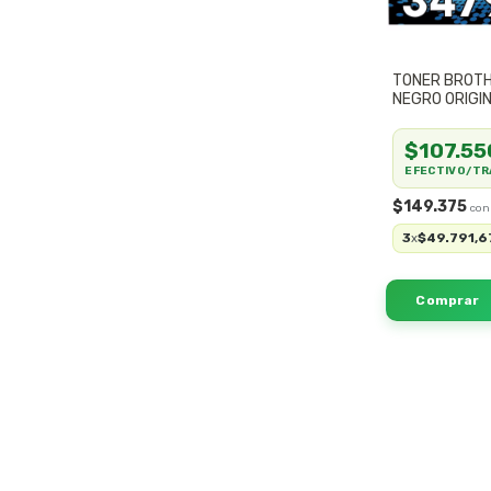
TONER BROT
NEGRO ORIGI
$107.55
EFECTIVO/TR
$149.375
3
$49.791,6
x