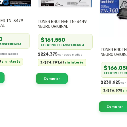
HER TN-3479
TONER BROTHER TN-3449
NAL
NEGRO ORIGINAL
0
$161.550
ANSFERENCIA
EFECTIVO/TRANSFERENCIA
TONER BROTH
$224.375
NEGRO ORIGIN
7
sin interés
3
$74.791,67
x
sin interés
$166.05
EFECTIVO/TR
$230.625
3
$76.875
x
si