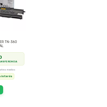
ER TN-360
AL
0
ANSFERENCIA
n interés