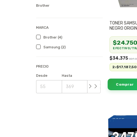
Brother
TONER SAMS
MARCA
NEGRO ORIGI
Brother (4)
$24.75
Samsung (2)
EFECTIVO/TR
$34.375
PRECIO
2
$17.187,50
x
Desde
Hasta