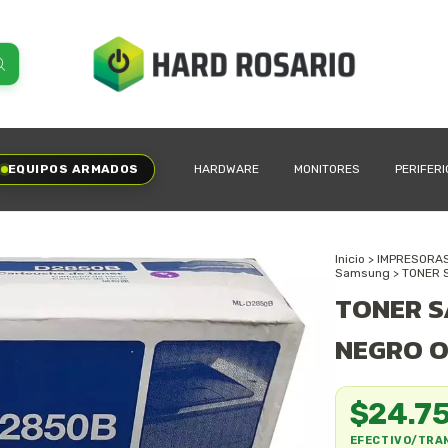
EQUIPOS ARMADOS
HARDWARE
MONITORES
PERIFER
Inicio
>
IMPRESORA
Samsung
>
TONER 
TONER 
NEGRO O
$24.7
EFECTIVO/TRA