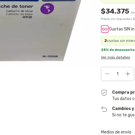
$34.375
Precio sin impuestos
$
Cuotas SIN i
2
cuotas sin inter
28% de descuento
Ver más detalles
Compra pr
Tus datos c
Cambios y
Si no te gus
Entregas para el CP
Medios de envío