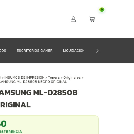
0
ICOS
ESCRITORIOS GAMER
LIQUIDACION
CÓMO COMPRAR
S
>
INSUMOS DE IMPRESION
>
Toners
>
Originales
>
SAMSUNG ML-D2850B NEGRO ORIGINAL
SAMSUNG ML-D2850B
RIGINAL
50
NSFERENCIA