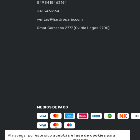
5493415463164
3415463164
ventas@hardrosario.com
Omar Carrasco 2777 (Ovidio Lagos 2700)
MEDIOS DE PAGO
Al navegar por este sitio
aceptás el uso de cookies
para