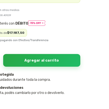
28.409,09
nterés con
DÉBITO
$17.187,50
és de
pagando con Efectivo/Transferencia
otegida
uidados durante toda la compra.
 devoluciones
ta, podés cambiarlo por otro o devolverlo.
:
Cambiar CP