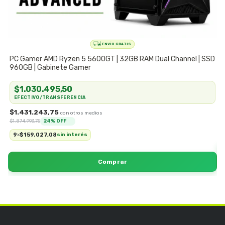
PC Gamer AMD Ryzen 5 5600GT | 32GB RAM Dual Channel | SSD
P
960GB | Gabinete Gamer
C
$1.030.495,50
EFECTIVO/TRANSFERENCIA
$1.431.243,75
$
$1.874.993,75
24
% OFF
9
$159.027,08
x
sin interés