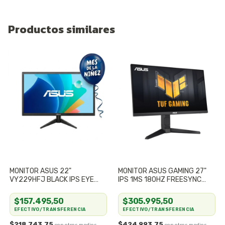
Productos similares
MONITOR ASUS 22"
MONITOR ASUS GAMING 27"
VY229HFJ BLACK IPS EYE
IPS 1MS 180HZ FREESYNC
CARE 100HZ HDMI
GSYNC VG279Q3A-J TUF
GAMING
$157.495,50
$305.995,50
EFECTIVO/TRANSFERENCIA
EFECTIVO/TRANSFERENCIA
$218.743,75
$424.993,75