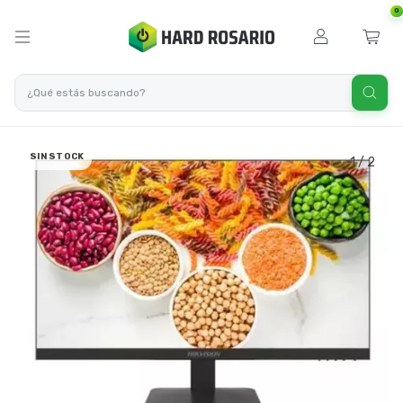
0
SIN STOCK
1
/
2