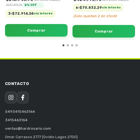
$237.493,75
8
% OFF
6
$70.832,29
x
sin interés
3
$72.914,58
x
sin interés
¡Solo quedan
2
en stock!
5493415463164
3415463164
ventas@hardrosario.com
Omar Carrasco 2777 (Ovidio Lagos 2700)